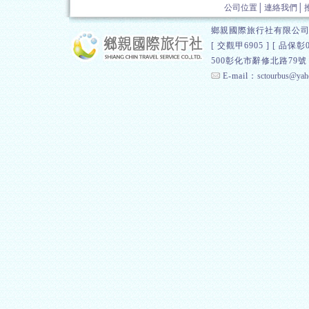
公司位置
│
連絡我們
│
鄉親國際旅行社有限公司 
[ 交觀甲6905 ] [
500彰化市辭修北路79號 總
E-mail：
sctourbus@yah