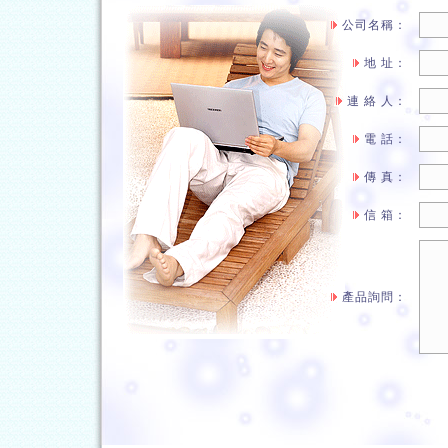
公司名稱：
地 址：
連 絡 人：
電 話：
傳 真：
信 箱：
產品詢問：